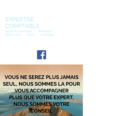
CONTINUUM
EXPERTISE
COMPTABLE
Saulx les chartreux
(91)
Boulogne
Billancourt
(92)
Paris
(75)
Lieusaint
(77)
Tel :
01 85 77 00 88
VOUS NE SEREZ PLUS JAMAIS
SEUL, NOUS SOMMES LA
POUR
VOUS ACCOMPAGNER
PLUS QUE VOTRE EXPERT,
NOUS SOMMES VOTRE
CONSEIL