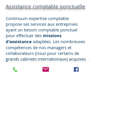
Assistance comptable ponctuelle
Continuum expertise comptable
propose ses services aux entreprises
ayant un besoin comptable ponctuel
pour effectuer des
missions
d'assistance
adaptées. Les nombreuses
compétences de nos managers et
collaborateurs (issus pour certains de
grands cabinets internationaux) acquises
auprès d'entreprises de toutes tailles et
de tous secteurs, nous permettent
d'intervenir dans de nombreux
domaines tels que:
Production comptable : Assistance à la
production des comptes annuels,
assistance lié à un surcroît ponctuel
d'activité, remplacement de poste,
amélioration des délais de clôture.
-
Contrôle de gestion
: mise en place
de reporting, prévisionnel, analyse de
prix de revient, réduction de coût...