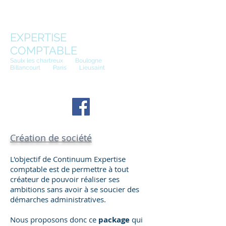
CONTINUUM
EXPERTISE
COMPTABLE
Saulx les chartreux
(91)
Boulogne
Billancourt
(92)
Paris
(75)
Lieusaint
(77)
Tel :
01 85 77 00 88
Création de société
L'objectif de Continuum Expertise
comptable est de permettre à tout
créateur de pouvoir réaliser ses
ambitions sans avoir à se soucier des
démarches administratives.
Nous proposons donc ce
package
qui